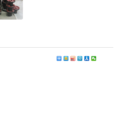
轴流泵配件6
脉胶轴承