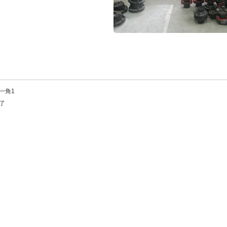
一角1
了
轴流泵
轴流泵